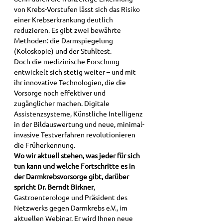
von Krebs-Vorstufen lässt sich das Risiko 
einer Krebserkrankung deutlich 
reduzieren. Es gibt zwei 
bewährte 
Methoden: die Darmspiegelung 
(Koloskopie) und der Stuhltest.
Doch die medizinische Forschung 
entwickelt sich stetig weiter – und mit 
ihr innovative Technologien, die die 
Vorsorge noch effektiver und 
zugänglicher machen. Digitale 
Assistenzsysteme, Künstliche Intelligenz 
in der Bildauswertung und neue, minimal-
invasive Testverfahren revolutionieren 
die Früherkennung.
Wo wir aktuell stehen, was jeder für sich 
tun kann und welche Fortschritte es in 
der Darmkrebsvorsorge gibt, darüber 
spricht
Dr. Berndt Birkner
, 
Gastroenterologe und Präsident des 
Netzwerks gegen Darmkrebs e.V., im 
aktuellen Webinar. Er wird Ihnen neue 