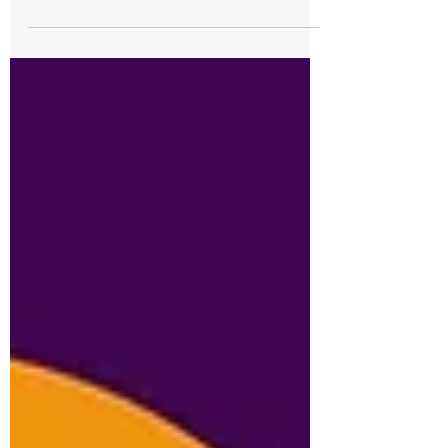
Den Mutigen gehört die Zukunft – unter
diesem Motto findet in München am 22. und
23. Oktober im Leonardo Royal Hotel Munich
der Europäische Gesundheitskongress 2026
statt. Auch dieses Jahr ist das Netzwerk gegen
Darmkrebs wieder mit einem Stand vertreten.
Der Kongress fällt in eine entscheidende Phase
für das Gesundheitswesen. Bis zum Herbst
werden zentrale Reformvorhaben deutlich
konkreter geworden sein: Die Notfallreform
dürfte weit fortgeschritten sein, für Pflege und
Prim